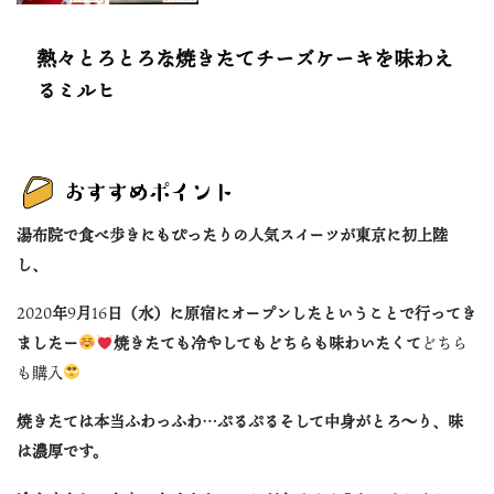
熱々とろとろな焼きたてチーズケーキを味わえ
るミルヒ
湯布院で食べ歩きにもぴったりの人気スイーツが東京に初上陸
し、
2020
年
9
月
16
日（水）に原宿にオープンしたということで行ってき
ましたー
焼きたても冷やしてもどちらも味わいたくて
どちら
も購入
焼きたては本当ふわっふわ…ぷるぷるそして中身がとろ〜り、味
は濃厚です。