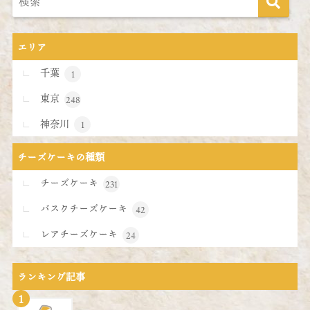
エリア
千葉
1
東京
248
神奈川
1
チーズケーキの種類
チーズケーキ
231
バスクチーズケーキ
42
レアチーズケーキ
24
ランキング記事
1