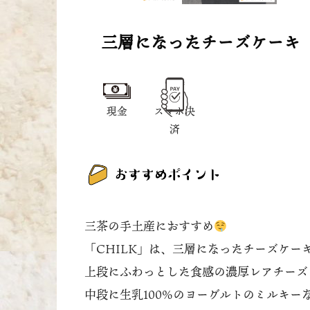
三層になったチーズケーキ
現金
スマホ決
済
三茶の手土産におすすめ
「CHILK」は、三層になったチーズケー
上段にふわっとした食感の濃厚レアチーズ
中段に生乳100%のヨーグルトのミルキー