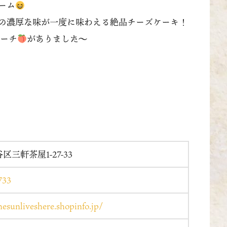
ーム
の濃厚な味が一度に味わえる絶品チーズケーキ！
ーチ
がありました〜
三軒茶屋1-27-33
733
thesunliveshere.shopinfo.jp/