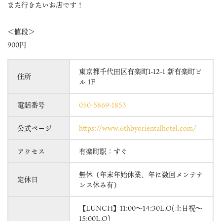
また行きたいお店です！
＜値段＞
900円
東京都千代田区有楽町1-12-1 新有楽町ビ
住所
ル 1F
電話番号
050-5869-1853
公式ページ
https://www.6thbyorientalhotel.com/
アクセス
有楽町駅：すぐ
無休（年末年始休業、年に数回メンテナ
定休日
ンス休み有）
【LUNCH】11:00～14:30L.O(土日祝〜
15:00L.O)