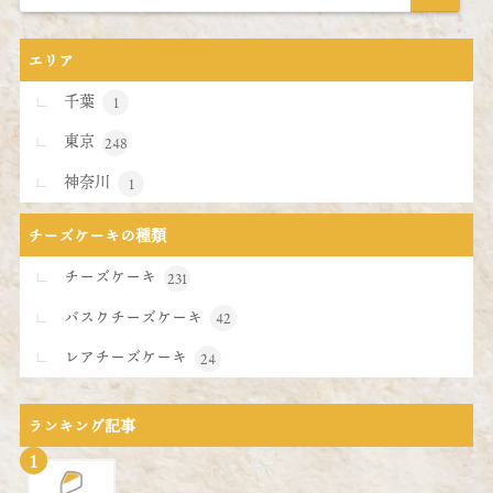
エリア
千葉
1
東京
248
神奈川
1
チーズケーキの種類
チーズケーキ
231
バスクチーズケーキ
42
レアチーズケーキ
24
ランキング記事
1