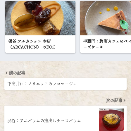
保谷:アルカション 本店
半蔵門：麹町カフェのベイ
（ARCACHON） のF.O.C
ーズケーキ
前の記事
下高井戸：ノリエットのフロマージュ
次の記事
渋谷：アニバウムの窯出しチーズバウム