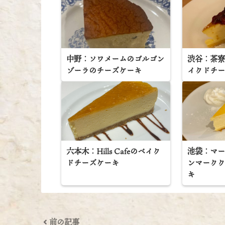
中野：ソワメームのゴルゴン
渋谷：茶寮
ゾーラのチーズケーキ
イクドチ
六本木：Hills Cafeのベイク
池袋：マ
ドチーズケーキ
ンマーク
キ
前の記事