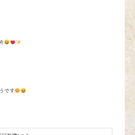
た
うです