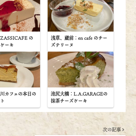
ASSICAFE の
浅草、蔵前：en cafe のチー
ズケーキ
ズテリーヌ
小川カフェの本日の
池尻大橋：L.A.GARAGEの
ット
抹茶チーズケーキ
次の記事