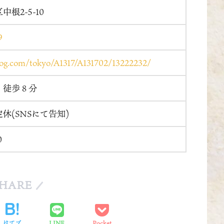
根2-5-10
9
elog.com/tokyo/A1317/A131702/13222232/
：徒歩８分
休(SNSにて告知)
0
HARE
はてブ
LINE
Pocket