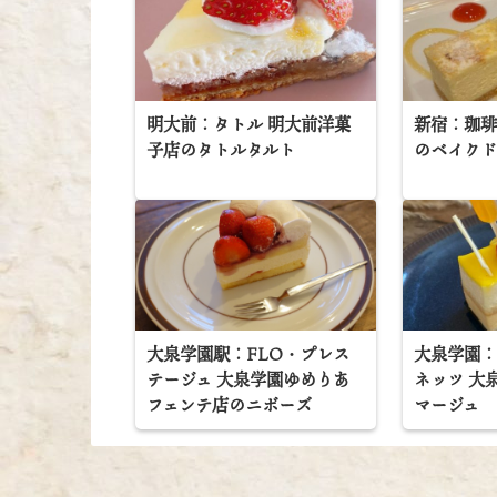
明大前：タトル 明大前洋菓
新宿：珈琲
子店のタトルタルト
のベイク
大泉学園駅：FLO・プレス
大泉学園：
テージュ 大泉学園ゆめりあ
ネッツ 大
フェンテ店のニボーズ
マージュ