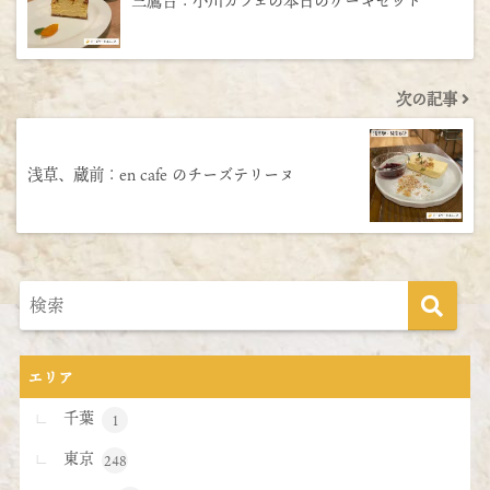
三鷹台：小川カフェの本日のケーキセット
次の記事
浅草、蔵前：en cafe のチーズテリーヌ
エリア
千葉
1
東京
248