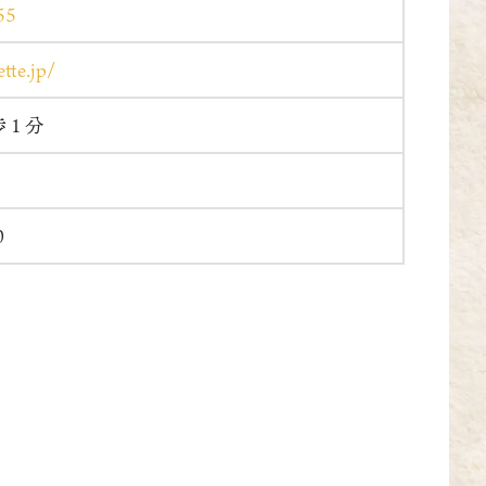
55
tte.jp/
歩１分
0