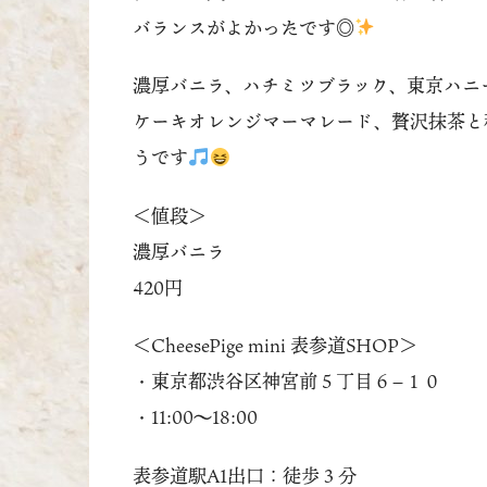
バランスがよかったです◎
濃厚バニラ、ハチミツブラック、東京ハニ
ケーキオレンジマーマレード、贅沢抹茶と
うです
＜値段＞
濃厚バニラ
420円
＜CheesePige mini 表参道SHOP＞
・東京都渋谷区神宮前５丁目６−１０
・11:00〜18:00
表参道駅A1出口：徒歩３分