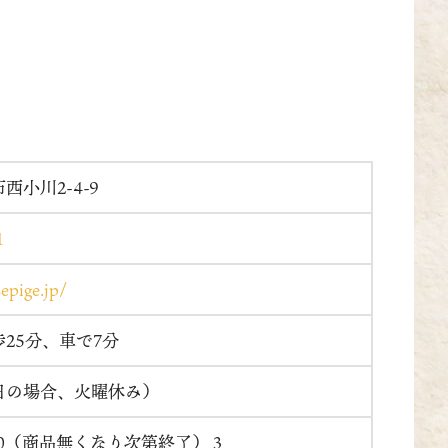
西小川2-4-9
1
sepige.jp/
25分、車で7分
日の場合、火曜休み）
9:00（商品無くなり次第終了）３