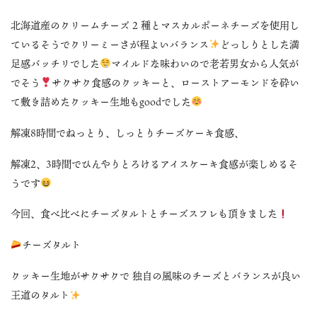
北海道産のクリームチーズ 2 種とマスカルポーネチーズを使用し
ているそうでクリーミーさが程よいバランス
どっしりとした満
足感バッチリでした
マイルドな味わいので老若男女から人気が
でそう
サクサク食感のクッキーと、ローストアーモンドを砕い
て敷き詰めたクッキー生地もgoodでした
解凍8時間でねっとり、しっとりチーズケーキ食感、
解凍2、3時間でひんやりとろけるアイスケーキ食感が楽しめるそ
うです
今回、食べ比べにチーズタルトとチーズスフレも頂きました
チーズタルト
クッキー生地がサクサクで 独自の風味のチーズとバランスが良い
王道のタルト