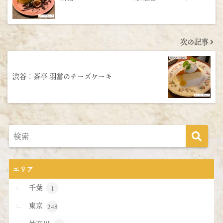
次の記事
渋谷：茶亭 羽當のチーズケーキ
エリア
千葉
1
東京
248