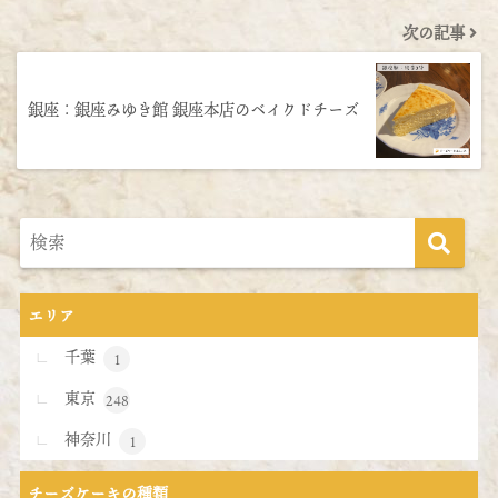
次の記事
銀座：銀座みゆき館 銀座本店のベイクドチーズ
エリア
千葉
1
東京
248
神奈川
1
チーズケーキの種類