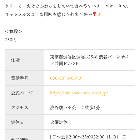
クリーミーだけどふわっとしていて食べやすいチーズケーキで、
キャラメルのような風味も感じられました〜
＜値段＞
750円
東京都渋谷区渋谷1-25-6 渋谷パークサイ
住所
ド共同ビル 8F
電話番号
050-5570-0390
公式ページ
https://microcosmos.owst.jp/
アクセス
渋谷駅ハチ公口：徒歩1分
定休日
火曜定休
[日～土]12:00～23:0022:00（L.O） 日
営業時間