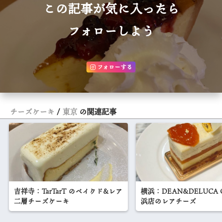
この記事が気に入ったら
フォローしよう
フォローする
チーズケーキ
東京
の関連記事
吉祥寺：TarTarT のベイクド&レア
横浜：DEAN&DELUCA 
二層チーズケーキ
浜店のレアチーズ