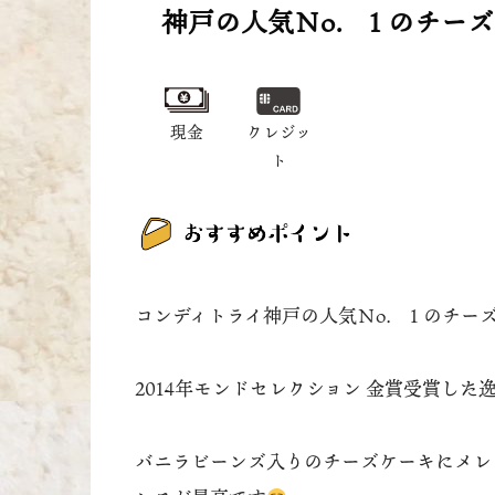
神戸の人気Ｎo．１のチー
現金
クレジッ
ト
コンディトライ神戸の人気Ｎo．１のチー
2014年モンドセレクション 金賞受賞した
バニラビーンズ入りのチーズケーキにメレ