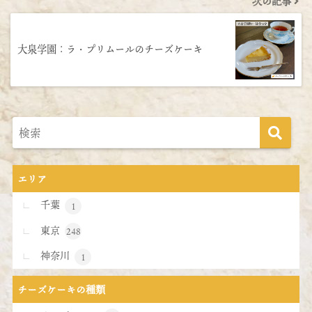
次の記事
大泉学園：ラ・プリムールのチーズケーキ
エリア
千葉
1
東京
248
神奈川
1
チーズケーキの種類