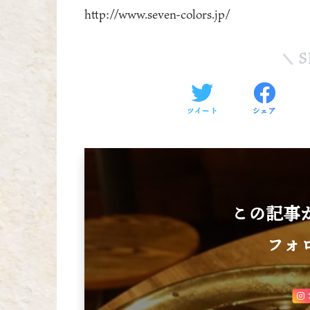
http://www.seven-colors.jp/
S
ツイート
シェア
この記事
フォ