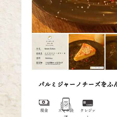
パルミジャーノチーズをふ
現金
スマホ決
クレジッ
済
ト