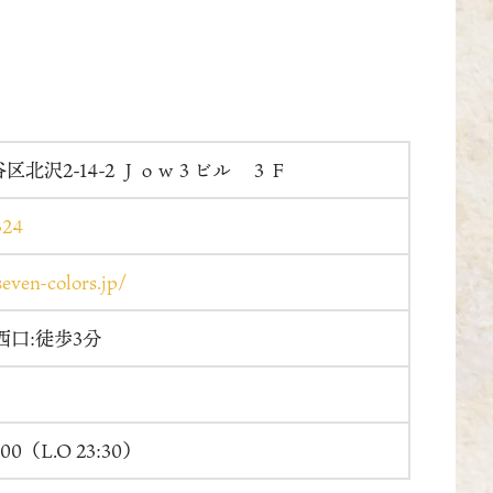
区北沢2-14-2 Ｊｏｗ３ビル ３Ｆ
324
even-colors.jp/
西口:徒歩3分
:00（L.O 23:30）