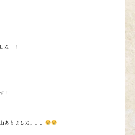
したー！
す！
山ありました。。。